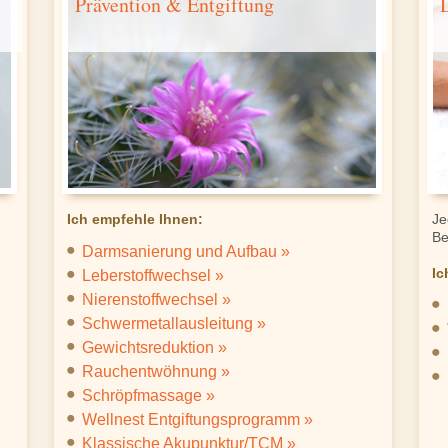
Prävention & Entgiftung
Ich empfehle Ihnen:
Je
Be
Darmsanierung und Aufbau »
Ic
Leberstoffwechsel »
Nierenstoffwechsel »
Schwermetallausleitung »
Gewichtsreduktion »
Rauchentwöhnung »
Schröpfmassage »
Wellnest Entgiftungsprogramm »
Klassische Akupunktur/TCM »